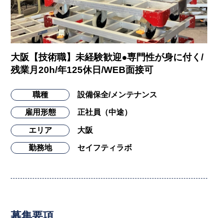
大阪【技術職】未経験歓迎●専門性が身に付く/
残業月20h/年125休日/WEB面接可
職種
設備保全/メンテナンス
雇用形態
正社員（中途）
エリア
大阪
勤務地
セイフティラボ
募集要項